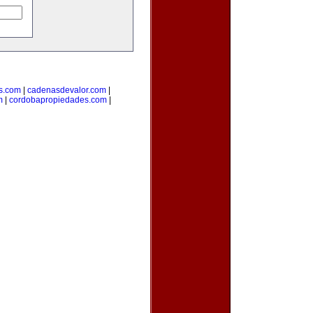
s.com
|
cadenasdevalor.com
|
m
|
cordobapropiedades.com
|