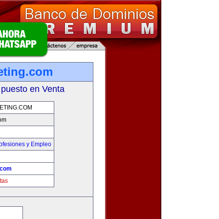
eting.com
 puesto en Venta
ETING.COM
com
ofesiones y Empleo
.com
tas