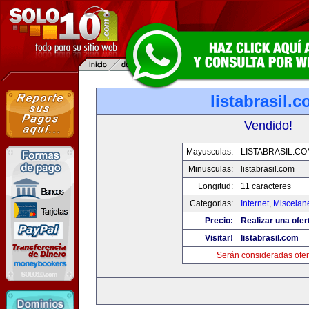
listabrasil.
Vendido!
Mayusculas:
LISTABRASIL.CO
Minusculas:
listabrasil.com
Longitud:
11 caracteres
Categorias:
Internet
,
Miscelane
Precio:
Realizar una ofer
Visitar!
listabrasil.com
Serán consideradas ofer