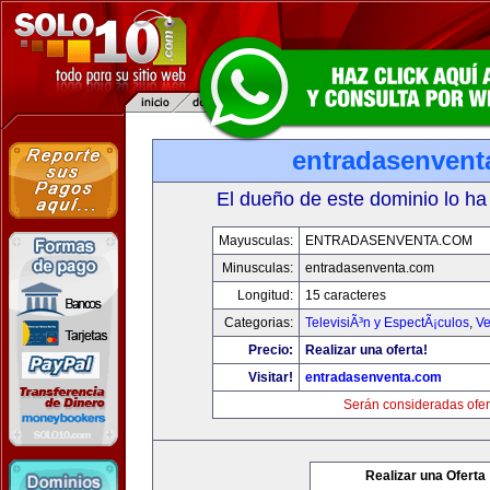
entradasenvent
El dueño de este dominio lo ha
Mayusculas:
ENTRADASENVENTA.COM
Minusculas:
entradasenventa.com
Longitud:
15 caracteres
Categorias:
TelevisiÃ³n y EspectÃ¡culos
,
Ve
Precio:
Realizar una oferta!
Visitar!
entradasenventa.com
Serán consideradas ofer
Realizar una Oferta